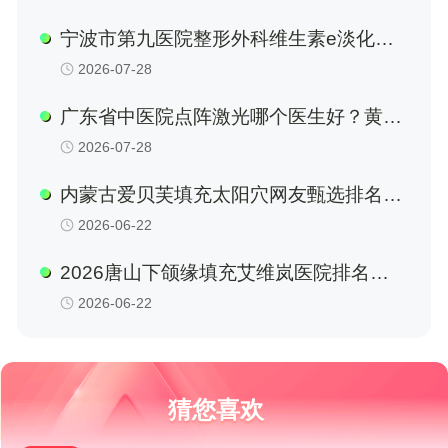
大）等
宁波市第九医院整形外科维生素e淡化颈
纹挂什么科
2026-07-28
广东省中医院点阵激光哪个医生好？黄咏
菁、秦晓民谁更对胃口？内附就医攻略
2026-07-28
内蒙古爱贝芙填充太阳穴网友甄选排名前
五医院!
2026-06-22
2026唐山下颌缘填充艾维岚医院排名前
十强名单：公立私立机构医生资质价格全
2026-06-22
公开
猜您喜欢