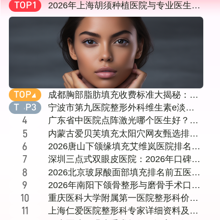
2026年上海胡须种植医院与专业医生选
择指南：从技术、口碑到价格全方位剖
析
成都胸部脂肪填充收费标准大揭秘：十
家知名医美机构对比，含成都达芬奇
宁波市第九医院整形外科维生素e淡化
（医大）等
颈纹挂什么科
广东省中医院点阵激光哪个医生好？黄
咏菁、秦晓民谁更对胃口？内附就医攻
内蒙古爱贝芙填充太阳穴网友甄选排名
略
前五医院!
2026唐山下颌缘填充艾维岚医院排名前
十强名单：公立私立机构医生资质价格
深圳三点式双眼皮医院：2026年口碑与
全公开
技术兼备的机构盘点，附价格、恢复期
2026北京玻尿酸面部填充排名前五医院
及与全切对比
名单：公立三甲与知名医美机构对比附
2026年南阳下颌骨整形与磨骨手术口碑
医生介绍及价格表
医生实力盘点：十家正规医院与专家深
重庆医科大学附属第一医院整形科价格
度解析
表详情：常见项目
上海仁爱医院整形科专家详细资料及医