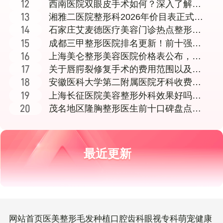
院服务内容全面介
西南医院双眼皮手术如何？深入了解李
世荣、王珍祥、陈
湘雅二医院整形科2026年价目表正式公
布，医生团队
石家庄艾麦德医疗美容门诊热点整形价
格表及项目费用详
成都三甲整形医院排名更新！前十强医
院技术好口碑佳
上海美仑整形美容医院价格表公布，消
费者关注行业收费
关于唇腭裂修复手术的费用范围以及导
致唇腭裂的常见原
安徽医科大学第二附属医院牙科收费与
医生项目详情介绍
上海长征医院美容整形外科效果好吗？
真实经历分享看这
茂名地区隆胸整形医生前十口碑盘点与
医院选择全指南，附技术特色分析
最近更新
网站首页
医美整形
毛发种植
口腔齿科
眼视专科
萌宠健康