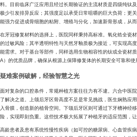
料。目前临床广泛应用且经过长期验证的主流材质是四级纯钛
极少引发排异反应；其强度足以承受日常咀嚼的巨大负荷；更
能强力促进成骨细胞的粘附、增殖与分化，加速新骨形成，从而
在牙冠修复材料的选择上，医院同样秉持高标准。氧化锆全瓷
的过敏风险；其半透明特性与天然牙釉质极为接近，可实现高
能需求。对于基台等部件，同样选用生物相容性的钛或全瓷材质
A）的优质品牌，确保从根源上保障修复体的长期安全可靠和使
疑难案例破解，经验智慧之光
面对复杂的口腔条件，常规种植方案往往力有不逮。六合中医
了解决之道。上颌后牙区骨高度不足是常见挑战，医生娴熟应
入骨膜，创造新的植骨空间。下颌后牙区则可通过下牙槽神经移位术
险，实现即刻负重。这些技术极大拓展了种植牙的适应范围，让
高龄患者及患有系统性慢性疾病（如可控的糖尿病、心血管疾