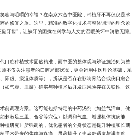
的笑容与咀嚼的幸福？在南京六合中医院，种植牙不再仅仅是冰
精粹的修复之旅。这里，精准的数字化技术与整体调理的理念紧
三副牙齿"，让缺牙的困扰在科学与人文的温暖关怀中消散无踪。
现代口腔种植技术固然精准，而中医的整体观与辨证施治则为整
中医师不仅关注患者的口腔局部状况，更会运用中医理论基础，系
虚、阳虚、痰湿体质等），辨识是否存在影响骨结合或伤口愈合
型（如气虚、血瘀）确实与种植术后并发症风险存在关联性，这
的术前调理方案。这可能包括特定的中药汤剂（如益气活血、健
如刺激足三里、合谷等穴位）以调和气血、增强机体抗病能
腔种植研究》所强调的，优化患者的全身状态是提升种植和长期
种植手术带来的焦虑与疼痛，显著提升了患者舒适度与满意度。