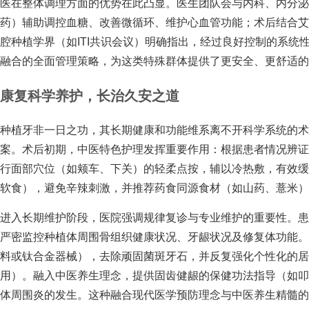
医在整体调理方面的优势在此凸显。医生团队会与内科、内分泌
药）辅助调控血糖、改善微循环、维护心血管功能；术后结合
腔种植学界（如ITI共识会议）明确指出，经过良好控制的系
融合的全面管理策略，为这类特殊群体提供了更安全、更舒适的
康复科学养护，长治久安之道
种植牙非一日之功，其长期健康和功能维系离不开科学系统的
案。术后初期，中医特色护理发挥重要作用：根据患者情况辨
行面部穴位（如颊车、下关）的轻柔点按，辅以冷热敷，有效
软食），避免辛辣刺激，并推荐药食同源食材（如山药、薏米）
进入长期维护阶段，医院强调规律复诊与专业维护的重要性。
严密监控种植体周围骨组织健康状况、牙龈状况及修复体功能
料或钛合金器械），去除顽固菌斑牙石，并反复强化个性化的居家
用）。融入中医养生理念，提供固齿健龈的保健功法指导（如
体周围炎的发生。这种融合现代医学预防理念与中医养生精髓的