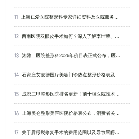
常见项目
上海仁爱医院整形科专家详细资料及医院服务内
容全面介
西南医院双眼皮手术如何？深入了解李世荣、王
珍祥、陈
湘雅二医院整形科2026年价目表正式公布，医生
团队
石家庄艾麦德医疗美容门诊热点整形价格表及项
目费用详
成都三甲整形医院排名更新！前十强医院技术好
口碑佳
上海美仑整形美容医院价格表公布，消费者关注
行业收费
关于唇腭裂修复手术的费用范围以及导致唇腭裂