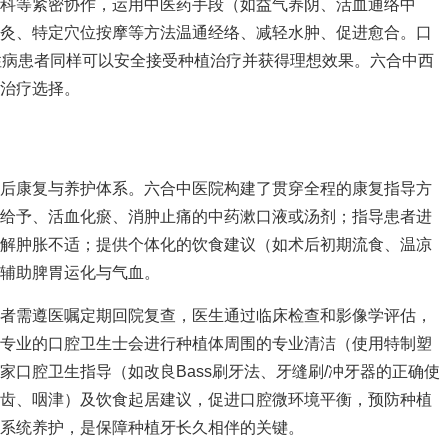
科等紧密协作，运用中医药手段（如益气养阴、活血通络中
艾灸、特定穴位按摩等方法温通经络、减轻水肿、促进愈合。口
统性病患者同样可以安全接受种植治疗并获得理想效果。六合中西
治疗选择。
术后康复与养护体系。六合中医院构建了贯穿全程的康复指导方
证给予、活血化瘀、消肿止痛的中药漱口液或汤剂；指导患者进
缓解肿胀不适；提供个体化的饮食建议（如术后初期流食、温凉
辅助脾胃运化与气血。
患者需遵医嘱定期回院复查，医生通过临床检查和影像学评估，
。专业的口腔卫生士会进行种植体周围的专业清洁（使用特制塑
口腔卫生指导（如改良Bass刷牙法、牙缝刷/冲牙器的正确使
叩齿、咽津）及饮食起居建议，促进口腔微环境平衡，预防种植
系统养护，是保障种植牙长久相伴的关键。