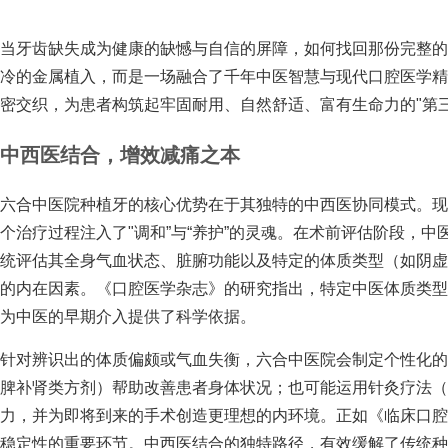
当牙齿缺失成为健康的缺憾与自信的屏障，如何找回那份完整
冷的金属植入，而是一场融合了千年中医智慧与现代口腔医学
密交织，为患者构筑起牢固耐用、自然舒适、富有生命力的"第
中西医结合，增效减痛之本
六合中医院种植牙的核心优势在于其独特的中西医协同模式。
个治疗过程注入了"调和”与“养护”的灵魂。在术前评估阶段，
统评估其全身气血状态、脏腑功能以及特定的体质类型（如阴
的内在因素。《口腔医学杂志》的研究指出，特定中医体质类
为中医的早期介入提供了科学依据。
针对辨识出的体质偏颇或气血失衡，六合中医院会制定个性化
脾补肾类方剂）帮助改善患者身体状况；也可能运用针灸疗法（
力，并为即将到来的手术创造更理想的内环境。正如《临床口
稳定性的重要环节。中西医结合的独特路径，有效缓解了传统