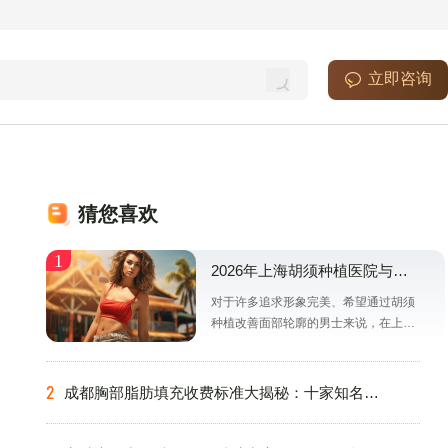
立即咨询
猜您喜欢
2026年上海胡须种植医院与专
业医生选择指南：从技术、口
对于许多追求形象完美、希望通过胡须
碑到价格全方位剖析
种植改善面部轮廓的男士来说，在上海
这座医疗资源丰富的城市里，如何挑选
一家技术过硬、口碑优良的医院和一位
经验丰富的医生，是一个颇为头疼的问
成都胸部脂肪填充收费标准大揭秘：十家知名医
题。今天，我们就来深入聊聊这个话
美机构对比，含成都达芬奇（医大）等
题，抛开那些华而不实的宣传，从技