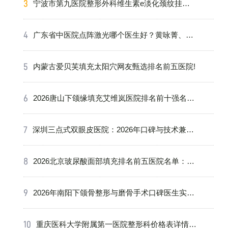
术、口
宁波市第九医院整形外科维生素e淡化颈纹挂什
么科
广东省中医院点阵激光哪个医生好？黄咏菁、秦
晓民谁更对胃口？内附就医攻略
内蒙古爱贝芙填充太阳穴网友甄选排名前五医院!
2026唐山下颌缘填充艾维岚医院排名前十强名
单：公立私立机构医生资质价格全公开
深圳三点式双眼皮医院：2026年口碑与技术兼备
的机构盘点，附价格、恢复期及与全切对比
2026北京玻尿酸面部填充排名前五医院名单：公
立三甲与知名医美机构对比附医生介绍及价格表
2026年南阳下颌骨整形与磨骨手术口碑医生实力
盘点：十家正规医院与专家深度解析
重庆医科大学附属第一医院整形科价格表详情：