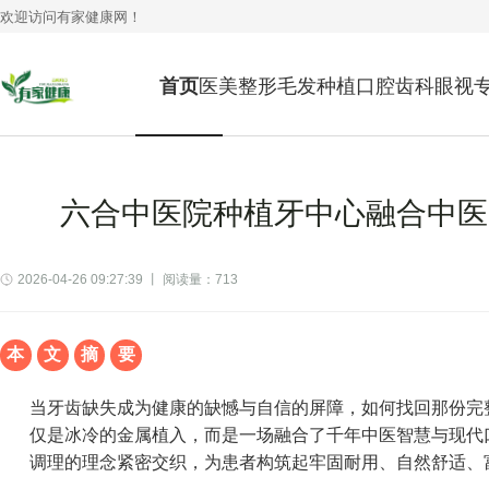
欢迎访问
有家健康网
！
首页
医美整形
毛发种植
口腔齿科
眼视
六合中医院种植牙中心融合中医
2026-04-26 09:27:39 丨 阅读量：713
本
文
摘
要
当牙齿缺失成为健康的缺憾与自信的屏障，如何找回那份完
仅是冰冷的金属植入，而是一场融合了千年中医智慧与现代
调理的理念紧密交织，为患者构筑起牢固耐用、自然舒适、富有