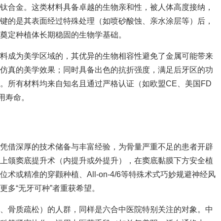
及钛合金。这类材料具备卓越的生物亲和性，被人体高度接纳，
关键的是其表面经过特殊处理（如喷砂酸蚀、亲水涂层等）后，
奠定种植体长期稳固的生物学基础。
材料成为美学区域的，其优异的生物相容性避免了金属可能带来
度仿真的美学效果；同时具备出色的抗折强度，满足后牙区的功
。所有材料均来自知名且通过严格认证（如欧盟CE、美国FD
用寿命。
院凭借深厚的技术储备与丰富经验，为骨量严重不足的患者开辟
用上颌窦底提升术（内提升或外提升），在窦底黏膜下方安全植
或精准的穿颧种植、All-on-4/6等特殊术式巧妙规避神经风
更多“无牙可种”者重获希望。
病、骨质疏松）的人群，同样是六合中医院特别关注的对象。中