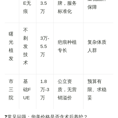
E无
3.5
牌，服务
保障
痕
万
标准化
不
曙
剃
3万-
光
疤痕种植
复杂体质
发
5.5
植
专长
人群
技
万
发
术
市
基
1.8
公立资
预算有
三
础F
万-3
质，无营
限、求稳
院
UE
万
销溢价
妥
❓
常见问题
：华美价格是否含术后养护？