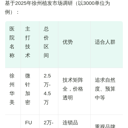
基于2025年徐州植发市场调研（以3000单位为
例）：
医
主
总
院
打
价
优势
适合人群
名
技
区
称
术
间
徐
微
2.5
技术矩阵
追求自然
州
针
万-
全，价格
度、预算
华
加
4.5
透明
中等
美
密
万
FU
2万-
连锁品
重视品牌