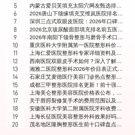
咏菁、秦晓民谁更对胃口？内附就医攻
内蒙古爱贝芙填充太阳穴网友甄选排名
略
前五医院!
2026唐山下颌缘填充艾维岚医院排名前
十强名单：公立私立机构医生资质价格
深圳三点式双眼皮医院：2026年口碑与
全公开
技术兼备的机构盘点，附价格、恢复期
2026北京玻尿酸面部填充排名前五医院
及与全切对比
名单：公立三甲与知名医美机构对比附
2026年南阳下颌骨整形与磨骨手术口碑
医生介绍及价格表
医生实力盘点：十家正规医院与专家深
重庆医科大学附属第一医院整形科价格
度解析
表详情：常见项目
上海仁爱医院整形科专家详细资料及医
院服务内容全面介
西南医院双眼皮手术如何？深入了解李
世荣、王珍祥、陈
湘雅二医院整形科2026年价目表正式公
布，医生团队
石家庄艾麦德医疗美容门诊热点整形价
格表及项目费用详
成都三甲整形医院排名更新！前十强医
院技术好口碑佳
上海美仑整形美容医院价格表公布，消
费者关注行业收费
关于唇腭裂修复手术的费用范围以及导
致唇腭裂的常见原
安徽医科大学第二附属医院牙科收费与
医生项目详情介绍
上海长征医院美容整形外科效果好吗？
真实经历分享看这
茂名地区隆胸整形医生前十口碑盘点与
医院选择全指南，附技术特色分析