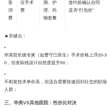
形
仅手术
测、护
签约前确认合同
消
费
理、药
是否“打包价”
费
物套餐
🔥
关键点
：
•
华美院长级专家（如曹守己医生）手术价格上浮
20-3
0
，但发际线设计自然度提升50；
•
不剃发技术单价高，但适合需要
快速回归社交
的职场
人群；
三、华美VS其他医院：性价比对决