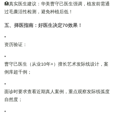
🏥
真实医生建议
：华美曹守己医生强调，植发前需通
过
毛囊活性检测
，避免种植后低！
五、择医指南：好医生决定70效果！
•
资历验证
：
•
曹守己医生（从业10年+）擅长
艺术发际线设计
，案
例库超千例；
•
面诊时要求查看
近期真人案例
，重点观察发际线弧度
自然度；
•