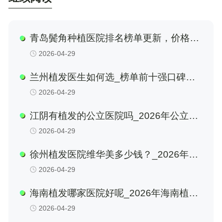
青岛鬓角种植医院排名榜单更新，价格透
明！专业植发医院推荐！_2026年青岛鬓
2026-04-29
角种植费用明细、医院对比、技术优势及
选择全攻略
兰州植发医生如何选_榜单前十强口碑、
技术与价格全对比，附2026年新植发技
2026-04-29
术避坑指南与真人案例效果解析
江阴有植发的公立医院吗_2026年公立植
发机构真实测评，从江阴市人民医院到中
2026-04-29
医院的技术对比、价格透明度及医生选择
全指南
徐州植发医院维华美多少钱？_2026年徐
州华美植发价格表全揭秘，从技术差异、
2026-04-29
隐形费用到性价比选择的完整避坑指南
海南植发哪家医院好呢_2026年海南植发
价格表、技术对比与医院选择全攻略，附
2026-04-29
公立私立机构性价比解析及避坑指南