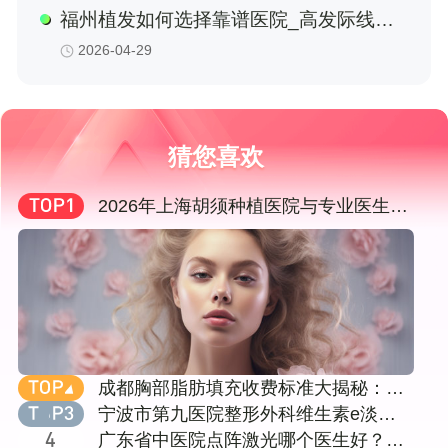
福州植发如何选择靠谱医院_高发际线矫
正前十机构技术对比，附价格明细与真人
2026-04-29
案例避坑指南
猜您喜欢
2026年上海胡须种植医院与专业医生选
择指南：从技术、口碑到价格全方位剖
析
成都胸部脂肪填充收费标准大揭秘：十
家知名医美机构对比，含成都达芬奇
宁波市第九医院整形外科维生素e淡化
（医大）等
颈纹挂什么科
广东省中医院点阵激光哪个医生好？黄