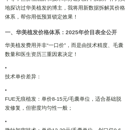
地探访过华美植发的博主，我将用新数据拆解其价格
体系，帮你用低预算锁定效果！
一、华美植发价格体系：2025年价目表全公开
华美植发费用并非“一口价”，而是由
技术精度
、
毛囊
数量
和
医生资历
三重因素决定！
•
技术单价差异
：
•
FUE无痕植发
：单价
8-15元/毛囊单位
，适合基础脱
发修复，但密度均匀性一般；
•