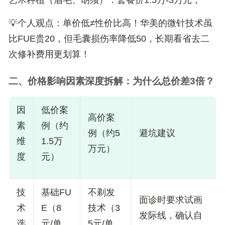
💡
个人观点
：单价低≠性价比高！华美的微针技术虽
比FUE贵20，但
毛囊损伤率降低50
，长期看省去二
次修补费用更划算！
二、价格影响因素深度拆解：为什么总价差3倍？
因
低价案
高价案
素
例（约
例（约5
避坑建议
维
1.5万
万元）
度
元）
技
基础FU
不剃发
面诊时要求试画
术
E（8
技术（3
发际线，确认自
选
元/单
5元/单