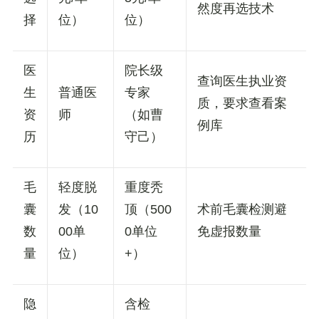
然度再选技术
择
位）
位）
医
院长级
查询医生执业资
生
普通医
专家
质，要求查看案
资
师
（如曹
例库
历
守己）
毛
轻度脱
重度秃
囊
发（10
顶（500
术前毛囊检测避
数
00单
0单位
免虚报数量
量
位）
+）
隐
含检