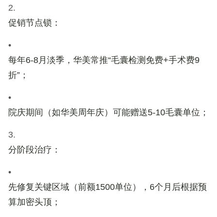
2.
促销节点锁
：
•
每年
6-8月
淡季，华美常推“毛囊检测免费+手术费9
折”；
•
院庆期间（如华美周年庆）可能赠送5-10毛囊单位；
3.
分阶段治疗
：
•
先修复关键区域（前额1500单位），6个月后根据预
算加密头顶；