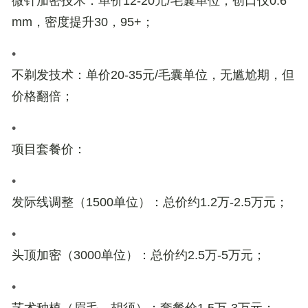
微针加密技术
：单价
12-20元/毛囊单位
，创口仅0.6
mm，密度提升30，95+；
•
不剃发技术
：单价
20-35元/毛囊单位
，无尴尬期，但
价格翻倍；
•
项目套餐价
：
•
发际线调整（1500单位）：总价约
1.2万-2.5万元
；
•
头顶加密（3000单位）：总价约
2.5万-5万元
；
•
艺术种植（眉毛、胡须）：套餐价
1.5万-3万元
；