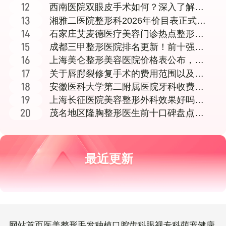
院服务内容全面介
西南医院双眼皮手术如何？深入了解李
世荣、王珍祥、陈
湘雅二医院整形科2026年价目表正式公
布，医生团队
石家庄艾麦德医疗美容门诊热点整形价
格表及项目费用详
成都三甲整形医院排名更新！前十强医
院技术好口碑佳
上海美仑整形美容医院价格表公布，消
费者关注行业收费
关于唇腭裂修复手术的费用范围以及导
致唇腭裂的常见原
安徽医科大学第二附属医院牙科收费与
医生项目详情介绍
上海长征医院美容整形外科效果好吗？
真实经历分享看这
茂名地区隆胸整形医生前十口碑盘点与
医院选择全指南，附技术特色分析
最近更新
网站首页
医美整形
毛发种植
口腔齿科
眼视专科
萌宠健康