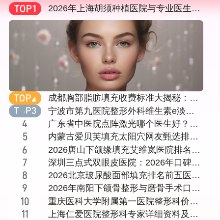
2026年上海胡须种植医院与专业医生选
择指南：从技术、口碑到价格全方位剖
析
成都胸部脂肪填充收费标准大揭秘：十
家知名医美机构对比，含成都达芬奇
宁波市第九医院整形外科维生素e淡化
（医大）等
颈纹挂什么科
广东省中医院点阵激光哪个医生好？黄
咏菁、秦晓民谁更对胃口？内附就医攻
内蒙古爱贝芙填充太阳穴网友甄选排名
略
前五医院!
2026唐山下颌缘填充艾维岚医院排名前
十强名单：公立私立机构医生资质价格
深圳三点式双眼皮医院：2026年口碑与
全公开
技术兼备的机构盘点，附价格、恢复期
2026北京玻尿酸面部填充排名前五医院
及与全切对比
名单：公立三甲与知名医美机构对比附
2026年南阳下颌骨整形与磨骨手术口碑
医生介绍及价格表
医生实力盘点：十家正规医院与专家深
重庆医科大学附属第一医院整形科价格
度解析
表详情：常见项目
上海仁爱医院整形科专家详细资料及医