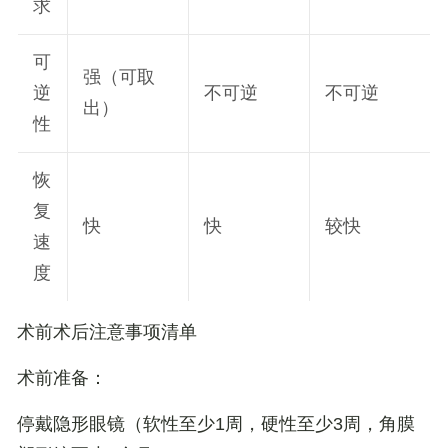
求
可
强（可取
逆
不可逆
不可逆
出）
性
恢
复
快
快
较快
速
度
术前术后注意事项清单
术前准备
：
停戴隐形眼镜（软性至少1周，硬性至少3周，角膜