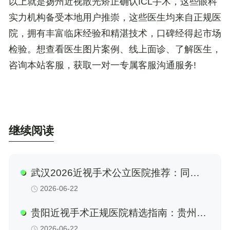
以上就是扬州近视散光矫正确认ICL手术，这些眼科
实力机构备受本地用户推崇，这些医生均来自正规医
院，拥有丰富临床经验和精湛技术，口碑经得起市场
检验。想查看医生图片案例、线上面诊、了解医生，
咨询本站客服，获取一对一专属客服沟通服务!
继续阅读
武汉2026近视手术公立医院推荐：同
济、协和、省人民医院眼科半飞秒技术解
2026-06-22
析与价格参考
贵阳近视手术正规医院精选指南：贵州省
人民医院、贵阳爱尔眼科等多家机构深度
2026-06-22