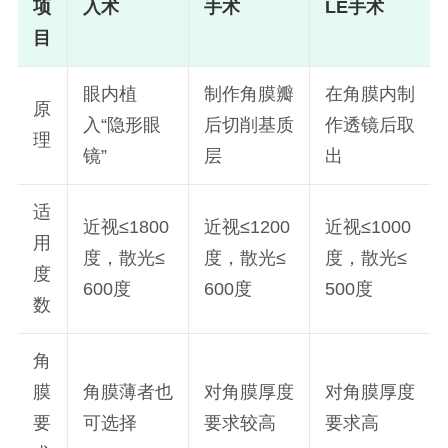
项
入术
手术
LE手术
目
眼内植
制作角膜瓣
在角膜内制
原
入“隐形眼
后切削基质
作透镜后取
理
镜”
层
出
适
近视≤1800
近视≤1200
近视≤1000
用
度，散光≤
度，散光≤
度，散光≤
度
600度
600度
500度
数
角
膜
角膜薄者也
对角膜厚度
对角膜厚度
要
可选择
要求较高
要求高