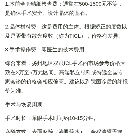
1.
术前全套精细检查费
：通常在500-1500元不等，
是确保手术安全、设计晶体的基石。
2.
晶体材料费
：这是费用的主体。根据矫正的度数以
及是否带有散光度数（称为TICL），价格有差异。
3.
手术操作费
：即医生的技术费用。
综合来看，扬州地区双眼ICL手术的市场参考价格大
致在
3万至5万元
区间。高端私立眼科或特邀全国专
家会诊的价格会相应偏高。建议以到院面诊后的终报
价为准。
手术与恢复周期：
手术时长
：单眼手术时间约10-15分钟。
麻醉方式
：表面麻醉（滴眼药水），全程清醒无痛