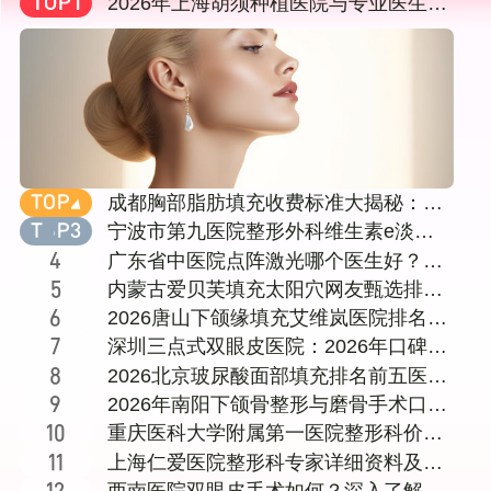
2026年上海胡须种植医院与专业医生选
择指南：从技术、口碑到价格全方位剖
析
成都胸部脂肪填充收费标准大揭秘：十
家知名医美机构对比，含成都达芬奇
宁波市第九医院整形外科维生素e淡化
（医大）等
颈纹挂什么科
广东省中医院点阵激光哪个医生好？黄
咏菁、秦晓民谁更对胃口？内附就医攻
内蒙古爱贝芙填充太阳穴网友甄选排名
略
前五医院!
2026唐山下颌缘填充艾维岚医院排名前
十强名单：公立私立机构医生资质价格
深圳三点式双眼皮医院：2026年口碑与
全公开
技术兼备的机构盘点，附价格、恢复期
2026北京玻尿酸面部填充排名前五医院
及与全切对比
名单：公立三甲与知名医美机构对比附
2026年南阳下颌骨整形与磨骨手术口碑
医生介绍及价格表
医生实力盘点：十家正规医院与专家深
重庆医科大学附属第一医院整形科价格
度解析
表详情：常见项目
上海仁爱医院整形科专家详细资料及医
院服务内容全面介
西南医院双眼皮手术如何？深入了解李