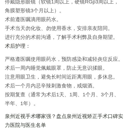
停戴隐形眼镜（软镜1周以上，硬镜RGp3周以上，
角膜塑形镜3个月以上）。
术前遵医嘱滴用眼药水。
手术当天勿化妆、勿使用香水，安排亲友陪同。
进行充分的术前沟通，了解手术利弊及自身期望。
术后护理
：
严格遵医嘱使用眼药水，预防感染和减轻炎症反应。
术后一周内睡觉佩戴眼罩，防止无意识揉眼。
注意用眼卫生，避免长时间近距离用眼，多休息。
术后一个月内忌辛辣刺激食物，戒烟酒。
按期复查（通常为术后1天、1周、1个月、3个月、
半年、1年）。
泉州近视手术哪家强？盘点泉州近视矫正手术口碑实
力医院与医生名单