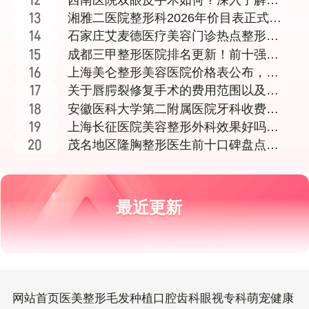
世荣、王珍祥、陈
湘雅二医院整形科2026年价目表正式公
布，医生团队
石家庄艾麦德医疗美容门诊热点整形价
格表及项目费用详
成都三甲整形医院排名更新！前十强医
院技术好口碑佳
上海美仑整形美容医院价格表公布，消
费者关注行业收费
关于唇腭裂修复手术的费用范围以及导
致唇腭裂的常见原
安徽医科大学第二附属医院牙科收费与
医生项目详情介绍
上海长征医院美容整形外科效果好吗？
真实经历分享看这
茂名地区隆胸整形医生前十口碑盘点与
医院选择全指南，附技术特色分析
最近更新
网站首页
医美整形
毛发种植
口腔齿科
眼视专科
萌宠健康